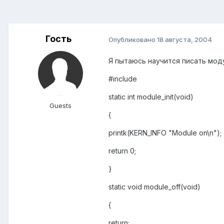
Гость
Опубликовано
18 августа, 2004
Я пытаюсь научится писать мод
#include
static int module_init(void)
Guests
{
printk(KERN_INFO "Module on\n");
return 0;
}
static void module_off(void)
{
return;