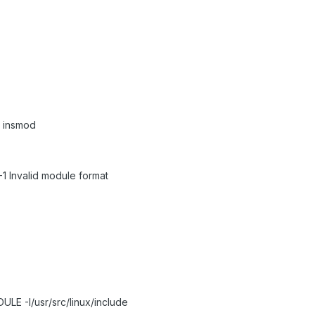
 insmod
-1 Invalid module format
E -I/usr/src/linux/include