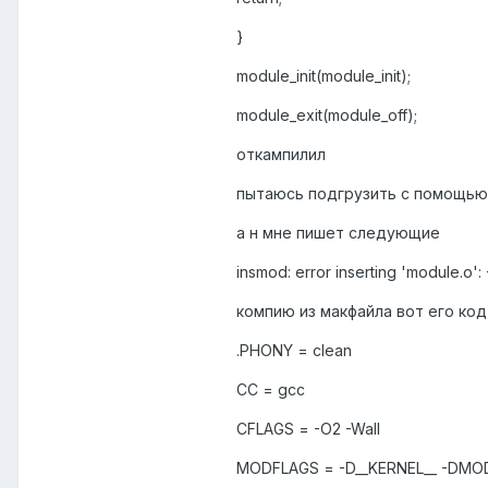
}
module_init(module_init);
module_exit(module_off);
откампилил
пытаюсь подгрузить с помощью
а н мне пишет следующие
insmod: error inserting 'module.o': 
компию из макфайла вот его код
.PHONY = clean
CC = gcc
CFLAGS = -O2 -Wall
MODFLAGS = -D__KERNEL__ -DMODUL