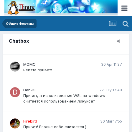
я не спамил у вас ничего на форуме, можете
пожалуйста сделать возможность размещения
публикации?
Общие форумы
Виктория23
20 Mar 14:30
Как писать простые скрипты на Bash для
Chatbox
автоматизации задач?
MOMO
30 Apr 11:37
Ребята привет!
Den-IS
22 July 17:48
Привет, а использования WSL на windows
считается использованием линукса?
Firebird
30 Mar 17:55
Привет! Вполне себе считается )