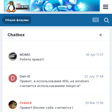
я не спамил у вас ничего на форуме, можете
пожалуйста сделать возможность размещения
публикации?
Общие форумы
Виктория23
20 Mar 14:30
Как писать простые скрипты на Bash для
Chatbox
автоматизации задач?
MOMO
30 Apr 11:37
Ребята привет!
Den-IS
22 July 17:48
Привет, а использования WSL на windows
считается использованием линукса?
Firebird
30 Mar 17:55
Привет! Вполне себе считается )