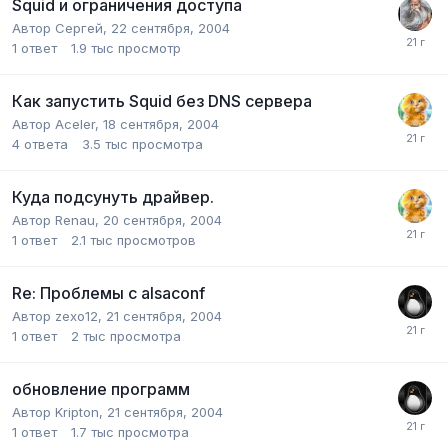
Squid и ограничения доступа
Автор
Сергей
,
22 сентября, 2004
1
ответ
1.9 тыс
просмотр
Как запустить Squid без DNS сервера
Автор
Aceler
,
18 сентября, 2004
4
ответа
3.5 тыс
просмотра
Куда подсунуть драйвер.
Автор
Renau
,
20 сентября, 2004
1
ответ
2.1 тыс
просмотров
Re: Проблемы с alsaconf
Автор
zexo12
,
21 сентября, 2004
1
ответ
2 тыс
просмотра
обновление программ
Автор
Kripton
,
21 сентября, 2004
1
ответ
1.7 тыс
просмотра