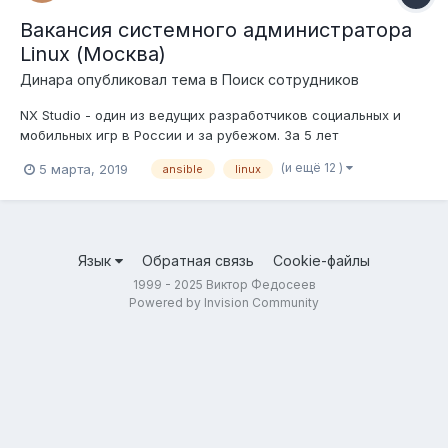
Вакансия системного администратора
Linux (Москва)
Динара
опубликовал тема в
Поиск сотрудников
NX Studio - один из ведущих разработчиков социальных и
мобильных игр в России и за рубежом. За 5 лет
существования компании мы успешно запустили более 15
(и ещё 12 )
5 марта, 2019
ansible
linux
проектов в различных социальных сетях (в том числе
Facebook и ВК), а также на мобильных платформах (iOS,
Android). Большинство сервисов компа...
Язык
Обратная связь
Cookie-файлы
1999 - 2025 Виктор Федосеев
Powered by Invision Community