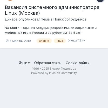
Вакансия системного администратора
Linux (Москва)
Динара
опубликовал тема в
Поиск сотрудников
NX Studio - один из ведущих разработчиков социальных и
мобильных игр в России и за рубежом. За 5 лет
существования компании мы успешно запустили более 15
(и ещё 12 )
5 марта, 2019
ansible
linux
проектов в различных социальных сетях (в том числе
Facebook и ВК), а также на мобильных платформах (iOS,
Android). Большинство сервисов компа...
Язык
Обратная связь
Cookie-файлы
1999 - 2025 Виктор Федосеев
Powered by Invision Community