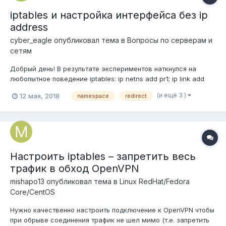
iptables и настройка интерфейса без ip
address
cyber_eagle
опубликовал тема в
Вопросы по серверам и
сетям
Добрый день! В результате экспериментов наткнулся на
любопытное поведение iptables: ip netns add pr1; ip link add
pr1if0 type veth peer name pr1if1; ip link set dev pr1if1 netns pr1;
(и ещё 3 )
12 мая, 2018
namespace
redirect
ip link set pr1if0 up; ip address add 1.1.1.1/32 dev pr1if0; ip route
add local 172.20.1.0 dev pr1if0; ip route...
Настроить iptables – запретить весь
трафик в обход OpenVPN
mishapo13
опубликовал тема в
Linux RedHat/Fedora
Core/CentOS
Нужно качественно настроить подключение к OpenVPN чтобы
при обрыве соединения трафик не шел мимо (т.е. запретить