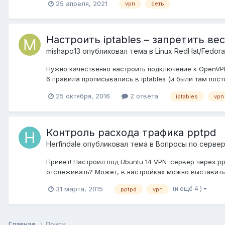
25 апреля, 2021
vpn
сеть
Настроить iptables – запретить в
mishapo13
опубликовал тема в
Linux RedHat/Fedor
Нужно качественно настроить подключение к OpenVPN 
6 правила прописывались в iptables (и были там посто
25 октября, 2016
2 ответа
iptables
vpn
Контроль расхода трафика pptpd
Herfindale
опубликовал тема в
Вопросы по сервер
Привет! Настроил под Ubuntu 14 VPN–сервер через p
отслеживать? Может, в настройках можно выставить 
(и ещё 4 )
31 марта, 2015
pptpd
vpn
Главная
Поиск