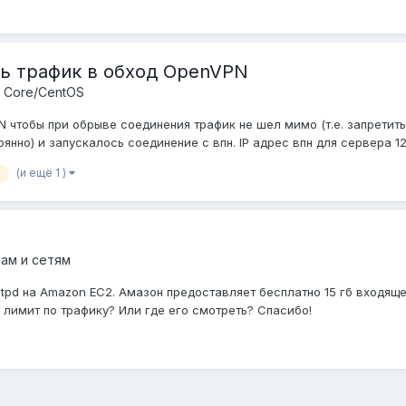
есь трафик в обход OpenVPN
a Core/CentOS
чтобы при обрыве соединения трафик не шел мимо (т.е. запретить 
янно) и запускалось соединение с впн. IP адрес впн для сервера 123.
(и ещё 1 )
ам и сетям
ptpd на Amazon EC2. Амазон предоставляет бесплатно 15 гб входящ
лимит по трафику? Или где его смотреть? Спасибо!