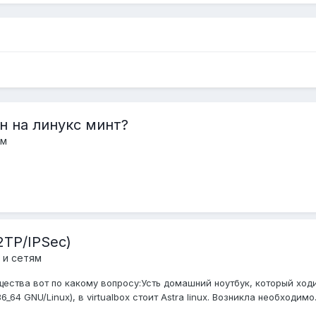
н на линукс минт?
ум
2TP/IPSec)
 и сетям
тва вот по какому вопросу:Усть домашний ноутбук, который ходит в
86_64 GNU/Linux), в virtualbox стоит Astra linux. Возникла необходимо.