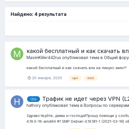
Найдено: 4 результата
какой бесплатный и как скачать вп
MaximKiller442rus
опубликовал тема в
Общий фор
какой бесплатный и как скачать впн на линукс минт?
20 января, 2025
vpn
mint
Трафик не идет через VPN (L
l2tp
hathory
опубликовал тема в
Вопросы по серверам
Здравствуйте, дамы и господа!Прошу помощи у сообщес
4.19.0-16-amd64 #1 SMP Debian 4.19.181-1 (2021-03-19) x