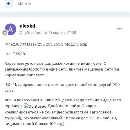
Цитата
alexkd
Опубликовано
10 марта, 2005
IP 192.168.1.1 Mask 255.255.255.0 Модуль tulip
Чип TX9881.
Карта пингуется всегда, даже когда не видит сеть. С
запущенным tcpdump видит сеть, пингует машины в сети т.е.
нормально работает.
IRQ=11, прерывание ни с кем не делит, пробывал другой PCI-
слот.
arp -a показывает IP клиента, даже когда сеть не видна (без
tcpdump).
Драйвер с сайта Compex
компилироваться не хочет (несоответствие заголовков
функций), откомпилированный - версия gcc 2.0, а надо 3.0,
видимо старый больно (99 год).