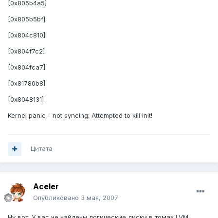
[0x805b4a5]
[0x805b5bf]
[0x804c810]
[0x804f7c2]
[0x804fca7]
[0x81780b8]
[0x8048131]
Kernel panic - not syncing: Attempted to kill init!
Цитата
Aceler
Опубликовано
3 мая, 2007
Ну вот. У вас не найдены логические диски в томах LVM.