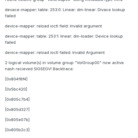
devace-mapper: table: 253:0: Linear: dm-linear: Divace lookup
failed
device-mapper: reload ioctl field: Invalid argument
device-mapper: table: 253:1: linear: dm-loader: Device lookup
failed
device-mapper: reload ioctl failed: Invalid Argument
2 logical volume(s) in volume group "VolGroup00" now active
nash recieved SIGSEGV! Backtrace:
[0x804f8f4]
[0x5bc420]
[0x805c7b4]
[0x805d327]
[0x805e07b]
[0x805b2c3]