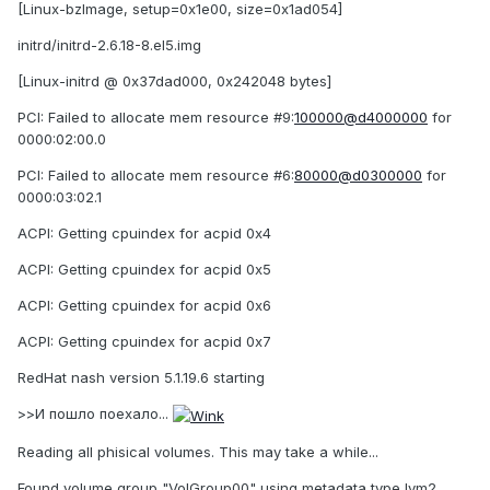
[Linux-bzImage, setup=0x1e00, size=0x1ad054]
initrd/initrd-2.6.18-8.el5.img
[Linux-initrd @ 0x37dad000, 0x242048 bytes]
PCI: Failed to allocate mem resource #9:
100000@d4000000
for
0000:02:00.0
PCI: Failed to allocate mem resource #6:
80000@d0300000
for
0000:03:02.1
ACPI: Getting cpuindex for acpid 0x4
ACPI: Getting cpuindex for acpid 0x5
ACPI: Getting cpuindex for acpid 0x6
ACPI: Getting cpuindex for acpid 0x7
RedHat nash version 5.1.19.6 starting
>>И пошло поехало...
Reading all phisical volumes. This may take a while...
Found volume group "VolGroup00" using metadata type lvm2