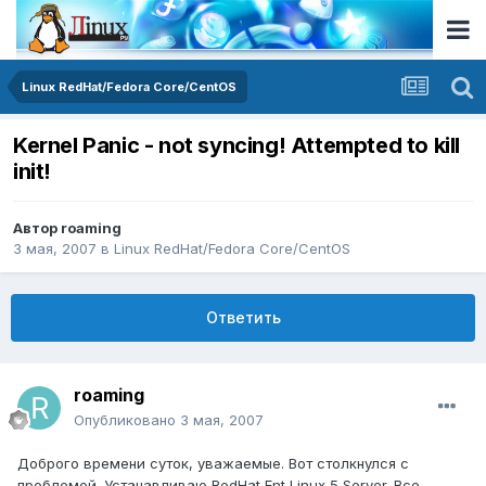
Linux RedHat/Fedora Core/CentOS
Kernel Panic - not syncing! Attempted to kill
init!
Автор
roaming
3 мая, 2007
в
Linux RedHat/Fedora Core/CentOS
Ответить
roaming
Опубликовано
3 мая, 2007
Доброго времени суток, уважаемые. Вот столкнулся с
проблемой. Устанавливаю RedHat Ent Linux 5 Server. Все