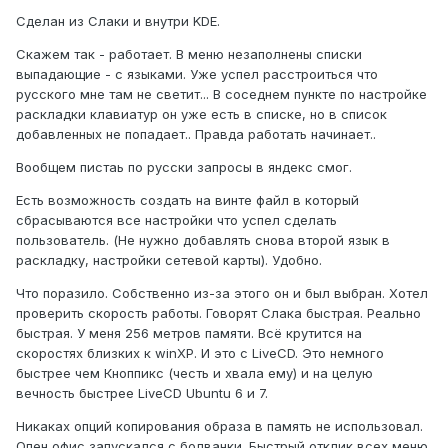
Сделан из Слаки и внутри KDE.
Скажем так - работает. В меню незаполнены списки
выпадающие - с языками. Уже успел расстроиться что
русского мне там не светит... В соседнем пункте по настройке
раскладки клавиатур он уже есть в списке, но в список
добавленных не попадает.. Правда работать начинает..
Вообщем пистаь по русски запросы в яндекс смог.
Есть возможность создать на винте файл в который
сбрасываются все настройки что успел сделать
пользователь. (Не нужно добавлять снова второй язык в
раскладку, настройки сетевой карты). Удобно.
Что поразило. Собственно из-за этого он и был выбран. Хотел
проверить скорость работы. Говорят Слака быстрая. Реально
быстрая. У меня 256 метров памяти. Всё крутится на
скоростях близких к winXP. И это с LiveCD. Это немного
быстрее чем Кноппикс (честь и хвала ему) и на целую
вечность быстрее LiveCD Ubuntu 6 и 7.
Никаках опций копирования образа в память не использовал.
Опен офис запускался с болванки. Быстрый отклик всех меню