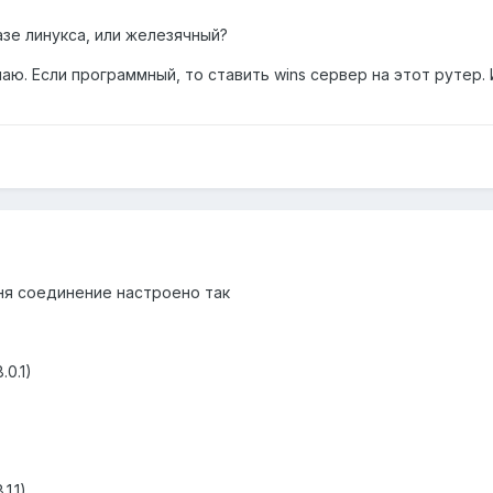
азе линукса, или железячный?
наю. Если программный, то ставить wins сервер на этот рутер.
ня соединение настроено так
.0.1)
1.1)