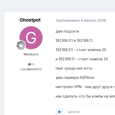
Ghostpot
Опубликовано
4 апреля, 2008
две подсети
192.168.0.1 и 192.168.1.1
192.168.0.1 - стоит компов 20
Members
и 192.168.1.1 - стоит компов 20
8
пинг среди них есть
Location
НСО
два сервера ASPlinux
настроен VPN - они друг друга
как сделать что бы компы на wi
Цитата