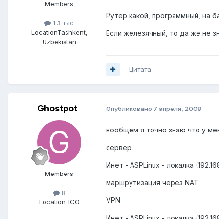
Members
Рутер какой, программный, на б
1.3 тыс
Location
Tashkent,
Если железячный, то да же не з
Uzbekistan
Цитата
Ghostpot
Опубликовано
7 апреля, 2008
вообщем я точно знаю что у ме
сервер
Инет - ASPLinux - локалка (192.168
Members
маршрутизация через NAT
8
VPN
Location
НСО
Инет - ASPLinux - локалка (192.168.