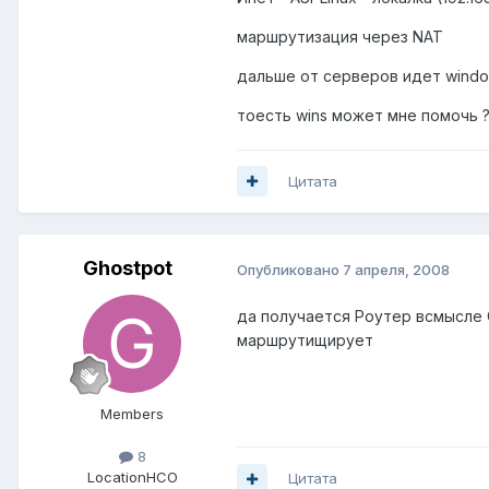
маршрутизация через NAT
дальше от серверов идет window
тоесть wins может мне помочь ?
Цитата
Ghostpot
Опубликовано
7 апреля, 2008
да получается Роутер всмысле С
маршрутищирует
Members
8
Location
НСО
Цитата