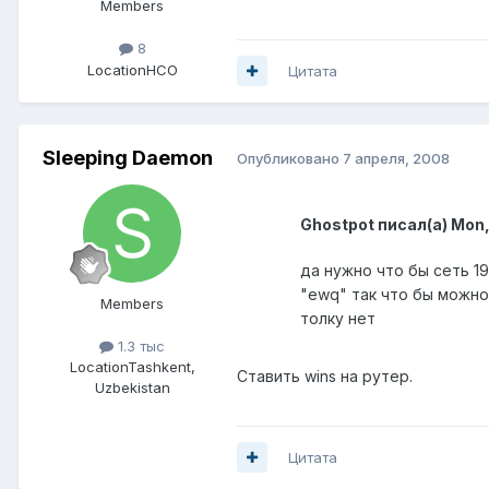
Members
8
Location
НСО
Цитата
Sleeping Daemon
Опубликовано
7 апреля, 2008
Ghostpot писал(а) Mon,
да нужно что бы сеть 192
"ewq" так что бы можно
Members
толку нет
1.3 тыс
Location
Tashkent,
Ставить wins на рутер.
Uzbekistan
Цитата