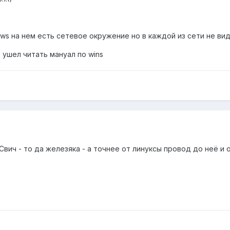
s на нем есть сетевое окружение но в каждой из сети не вид
 ушел читать мануал по wins
вич - то да железяка - а точнее от линуксы провод до неё и о