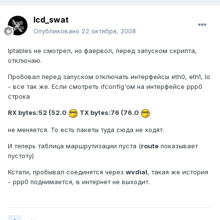
lcd_swat
Опубликовано
22 октября, 2008
Iptables не смотрел, но фаервол, перед запуском скрипта,
отключаю.
Пробовал перед запуском отключать интерфейсы eth0, eth1, lo
- все так же. Если смотреть ifconfig'ом на интерфейсе ppp0
строка
RX bytes:52 (52.0
TX bytes:76 (76.0
не меняется. То есть пакеты туда сюда не ходят.
И теперь таблица маршрутизации пуста (
route
показывает
пустоту)
Кстати, пробывал соединятся через
wvdial
, такая же история
- ppp0 поднимается, в интернет не выходит.