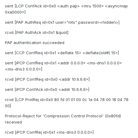
sent [LCP ConfAck id=0x0 <auth pap> <mru 1500> <asyncmap
0xa0000>]
sent [PAP AuthReq id=0x1 user="mts" password=<hidden>]
rcvd [PAP AuthAck id=0x1 &quot]
PAP authentication succeeded
sent [CCP ConfReq id=0x1 <deflate 15> <deflate(old#) 15>]
sent [iPCP ConfReq id=0x1 <addr 0.0.0.0> <ms-dns1 0.0.0.0>
<ms-dns3 0.0.0.0>]
rcvd [iPCP ConfReq id=0x0 <addr 10.6.6.6>]
sent [iPCP ConfAck id=0x0 <addr 10.6.6.6>]
rcvd [LCP ProtRej id=0x0 80 fd 01 01 00 0c 1a 04 78 00 18 04 78
00]
Protocol-Reject for 'Compression Control Protocol' (0x80fd)
received
rcvd [iPCP ConfRej id=0x1 <ms-dns3 0.0.0.0>]