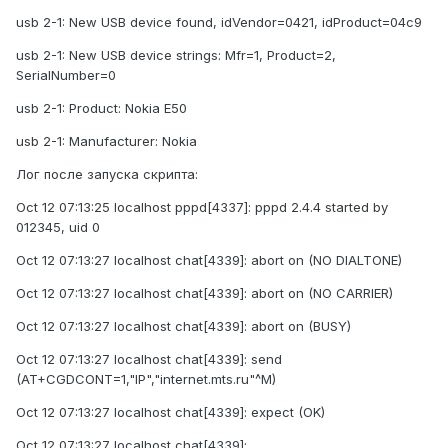
usb 2-1: New USB device found, idVendor=0421, idProduct=04c9
usb 2-1: New USB device strings: Mfr=1, Product=2,
SerialNumber=0
usb 2-1: Product: Nokia E50
usb 2-1: Manufacturer: Nokia
Лог после запуска скрипта:
Oct 12 07:13:25 localhost pppd[4337]: pppd 2.4.4 started by
012345, uid 0
Oct 12 07:13:27 localhost chat[4339]: abort on (NO DIALTONE)
Oct 12 07:13:27 localhost chat[4339]: abort on (NO CARRIER)
Oct 12 07:13:27 localhost chat[4339]: abort on (BUSY)
Oct 12 07:13:27 localhost chat[4339]: send
(AT+CGDCONT=1,"IP","internet.mts.ru"^M)
Oct 12 07:13:27 localhost chat[4339]: expect (OK)
Oct 12 07:13:27 localhost chat[4339]: