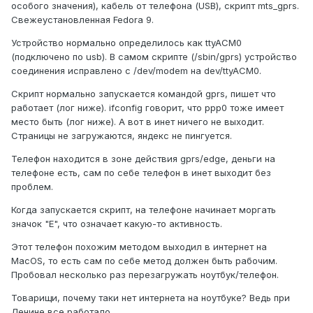
особого значения), кабель от телефона (USB), скрипт mts_gprs.
Свежеустановленная Fedora 9.
Устройство нормально определилось как ttyACM0
(подключено по usb). В самом скрипте (/sbin/gprs) устройство
соединения исправлено с /dev/modem на dev/ttyACM0.
Скрипт нормально запускается командой gprs, пишет что
работает (лог ниже). ifconfig говорит, что ppp0 тоже имеет
место быть (лог ниже). А вот в инет ничего не выходит.
Страницы не загружаются, яндекс не пингуется.
Телефон находится в зоне действия gprs/edge, деньги на
телефоне есть, сам по себе телефон в инет выходит без
проблем.
Когда запускается скрипт, на телефоне начинает моргать
значок "Е", что означает какую-то активность.
Этот телефон похожим методом выходил в интернет на
MacOS, то есть сам по себе метод должен быть рабочим.
Пробовал несколько раз перезагружать ноутбук/телефон.
Товарищи, почему таки нет интернета на ноутбуке? Ведь при
Ленине все работало....