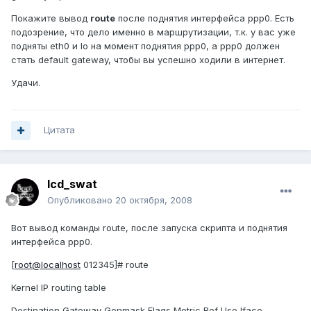
Покажите вывод
route
после поднятия интерфейса ppp0. Есть
подозрение, что дело именно в маршрутизации, т.к. у вас уже
подняты eth0 и lo на момент поднятия ppp0, а ppp0 должен
стать default gateway, чтобы вы успешно ходили в интернет.
Удачи.
Цитата
lcd_swat
Опубликовано
20 октября, 2008
Вот вывод команды route, после запуска скрипта и поднятия
интерфейса ppp0.
[
root@localhost
012345]# route
Kernel IP routing table
Destination Gateway Genmask Flags Metric Ref Use Iface