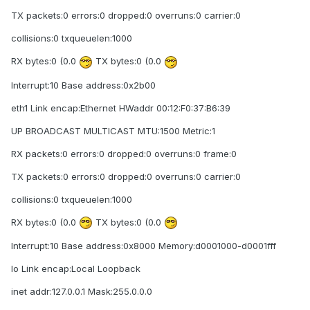
TX packets:0 errors:0 dropped:0 overruns:0 carrier:0
collisions:0 txqueuelen:1000
RX bytes:0 (0.0
TX bytes:0 (0.0
Interrupt:10 Base address:0x2b00
eth1 Link encap:Ethernet HWaddr 00:12:F0:37:B6:39
UP BROADCAST MULTICAST MTU:1500 Metric:1
RX packets:0 errors:0 dropped:0 overruns:0 frame:0
TX packets:0 errors:0 dropped:0 overruns:0 carrier:0
collisions:0 txqueuelen:1000
RX bytes:0 (0.0
TX bytes:0 (0.0
Interrupt:10 Base address:0x8000 Memory:d0001000-d0001fff
lo Link encap:Local Loopback
inet addr:127.0.0.1 Mask:255.0.0.0