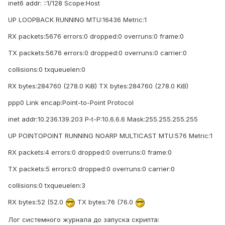
inet6 addr: ::1/128 Scope:Host
UP LOOPBACK RUNNING MTU:16436 Metric:1
RX packets:5676 errors:0 dropped:0 overruns:0 frame:0
TX packets:5676 errors:0 dropped:0 overruns:0 carrier:0
collisions:0 txqueuelen:0
RX bytes:284760 (278.0 KiB) TX bytes:284760 (278.0 KiB)
ppp0 Link encap:Point-to-Point Protocol
inet addr:10.236.139.203 P-t-P:10.6.6.6 Mask:255.255.255.255
UP POINTOPOINT RUNNING NOARP MULTICAST MTU:576 Metric:1
RX packets:4 errors:0 dropped:0 overruns:0 frame:0
TX packets:5 errors:0 dropped:0 overruns:0 carrier:0
collisions:0 txqueuelen:3
RX bytes:52 (52.0
TX bytes:76 (76.0
Лог системного журнала до запуска скрипта: