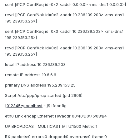
sent [iPCP ConfReq id=0x2 <addr 0.0.0.0> <ms-dns1 0.0.0.0>]
rcvd [iPCP ConfNak id=0x2 <addr 10.236.139.203> <ms-dns1
195.239.153.25>]
sent [iPCP ConfReq id=0x3 <addr 10.236.139.203> <ms-dns1
195.239.153.25>]
rcvd [iPCP ConfAck id=0x3 <addr 10.236.139.203> <ms-dns1
195.239.153.25>]
local IP address 10.236.139.203
remote IP address 10.6.6.6
primary DNS address 195.239.153.25
Script /etc/ppp/ip-up started (pid 2906)
[
012345@localhost
~]$ ifconfig
eth0 Link encap:Ethernet HWaddr 00:40:D0:75:08:B4
UP BROADCAST MULTICAST MTU:1500 Metric:1
RX packets:0 errors:0 dropped:0 overruns:0 frame:0