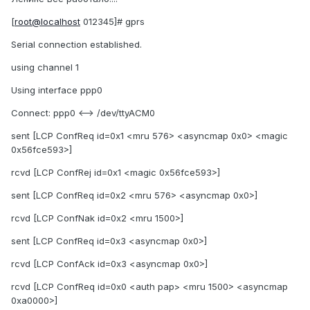
[
root@localhost
012345]# gprs
Serial connection established.
using channel 1
Using interface ppp0
Connect: ppp0 <--> /dev/ttyACM0
sent [LCP ConfReq id=0x1 <mru 576> <asyncmap 0x0> <magic
0x56fce593>]
rcvd [LCP ConfRej id=0x1 <magic 0x56fce593>]
sent [LCP ConfReq id=0x2 <mru 576> <asyncmap 0x0>]
rcvd [LCP ConfNak id=0x2 <mru 1500>]
sent [LCP ConfReq id=0x3 <asyncmap 0x0>]
rcvd [LCP ConfAck id=0x3 <asyncmap 0x0>]
rcvd [LCP ConfReq id=0x0 <auth pap> <mru 1500> <asyncmap
0xa0000>]