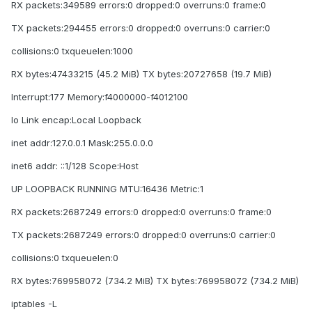
RX packets:349589 errors:0 dropped:0 overruns:0 frame:0
TX packets:294455 errors:0 dropped:0 overruns:0 carrier:0
collisions:0 txqueuelen:1000
RX bytes:47433215 (45.2 MiB) TX bytes:20727658 (19.7 MiB)
Interrupt:177 Memory:f4000000-f4012100
lo Link encap:Local Loopback
inet addr:127.0.0.1 Mask:255.0.0.0
inet6 addr: ::1/128 Scope:Host
UP LOOPBACK RUNNING MTU:16436 Metric:1
RX packets:2687249 errors:0 dropped:0 overruns:0 frame:0
TX packets:2687249 errors:0 dropped:0 overruns:0 carrier:0
collisions:0 txqueuelen:0
RX bytes:769958072 (734.2 MiB) TX bytes:769958072 (734.2 MiB)
iptables -L