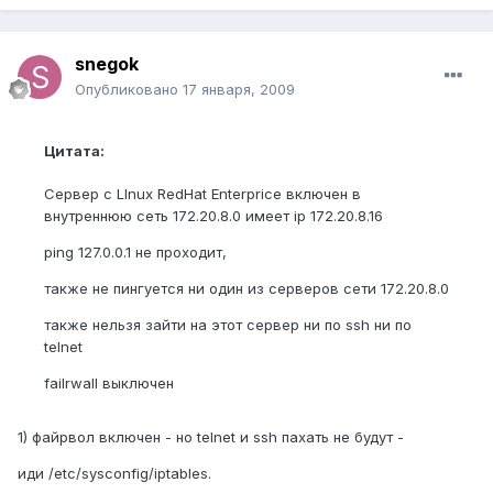
snegok
Опубликовано
17 января, 2009
Цитата:
Сервер c LInux RedHat Enterprice включен в
внутреннюю сеть 172.20.8.0 имеет ip 172.20.8.16
ping 127.0.0.1 не проходит,
также не пингуется ни один из серверов сети 172.20.8.0
также нельзя зайти на этот сервер ни по ssh ни по
telnet
failrwall выключен
1) файрвол включен - но telnet и ssh пахать не будут -
иди /etc/sysconfig/iptables.