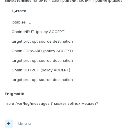
Внимательнее читайте - вам привели листинг правил iptables
Цитата:
iptables -L
Chain INPUT (policy ACCEPT)
target prot opt source destination
Chain FORWARD (policy ACCEPT)
target prot opt source destination
Chain OUTPUT (policy ACCEPT)
target prot opt source destination
Enigmatik
что в /var/log/messages ? может selinux мешает?
Цитата