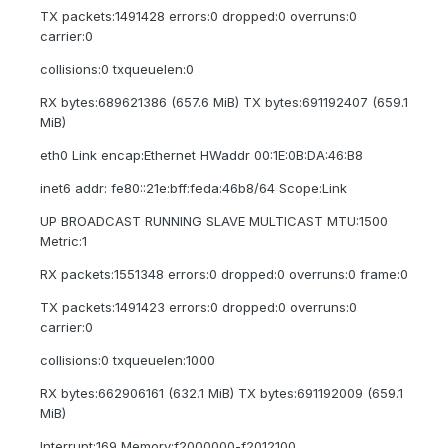
TX packets:1491428 errors:0 dropped:0 overruns:0
carrier:0
collisions:0 txqueuelen:0
RX bytes:689621386 (657.6 MiB) TX bytes:691192407 (659.1
MiB)
eth0 Link encap:Ethernet HWaddr 00:1E:0B:DA:46:B8
inet6 addr: fe80::21e:bff:feda:46b8/64 Scope:Link
UP BROADCAST RUNNING SLAVE MULTICAST MTU:1500
Metric:1
RX packets:1551348 errors:0 dropped:0 overruns:0 frame:0
TX packets:1491423 errors:0 dropped:0 overruns:0
carrier:0
collisions:0 txqueuelen:1000
RX bytes:662906161 (632.1 MiB) TX bytes:691192009 (659.1
MiB)
Interrupt:169 Memory:f2000000-f2012100