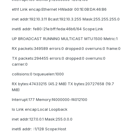
eth1 Link encap:Ethernet HWaddr 00:1E:0B:DA:46:B6
inet addr:192.10.3.11 Bcast:192.10.3.255 Mask:255.255.255.0
inet6 addr: fe80::21e:bff:feda:46b6/64 Scope:Link
UP BROADCAST RUNNING MULTICAST MTU:1500 Metric:1
RX packets:349589 errors:0 dropped:0 overruns:0 frame:0
TX packets:294455 errors:0 dropped:0 overruns:0
carrier:0
collisions:0 txqueuelen:1000
RX bytes:47433215 (45.2 MiB) TX bytes:20727658 (19.7
MiB)
Interrupt:177 Memory:f4000000-f4012100
lo Link encap:Local Loopback
inet addr:127.0.0.1 Mask:255.0.0.0
inet6 addr: ::1/128 Scope:Host