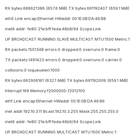
RX bytes:689621386 (657.6 MiB) TX bytes:691192407 (659.1 MiB)
eth0 Link encap:Ethernet HWaddr 00:1E:0B:DA:46:B8
inet6 addr: fe80::21e:bff:feda:46b8/64 Scope:Link
UP BROADCAST RUNNING SLAVE MULTICAST MTU:1500 Metric:1
RX packets:1551348 errors:0 dropped:0 overruns:0 frame:0
TX packets:1491423 errors:0 dropped:0 overruns:0 carrier:0
collisions:0 txqueuelen:1000
RX bytes:662906161 (632.1 MiB) TX bytes:691192009 (659.1 MiB)
Interrupt:169 Memory:f2000000-f2012100
eth1 Link encap:Ethernet HWaddr 00:1E:0B:DA:46:B6
inet addr:192.10.3.11 Bcast:192.10.3.255 Mask:255.255.255.0
inet6 addr: fe80::21e:bff:feda:46b6/64 Scope:Link
UP BROADCAST RUNNING MULTICAST MTU:1500 Metric:1