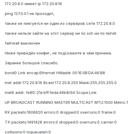
172.20.8.0 имеет ip 172.20.8.16
ping 127.0.0.1 не проходит,
также не пингуется ни один из серверов сети 172.20.8.0
также нельзя зайти на этот сервер ни по ssh ни по telnet
failrwall выключен
Ниже приведён конфиг, не подскажите в чём причина.
Заранее большое спасибо.
bond0 Link encap:Ethernet HWaddr 00:1E:0B:DA:46:B8
inet addr:172.20.8.16 Bcast:172.20.8.255 Mask:255.255.255.0
inet6 addr: fe80::21e:bff:feda:46b8/64 Scope:Link
UP BROADCAST RUNNING MASTER MULTICAST MTU:1500 Metric:1
RX packets:1606620 errors:0 dropped:0 overruns:0 frame:0
TX packets:1491428 errors:0 dropped:0 overruns:0 carrier:0
collisions:0 txqueuelen:0