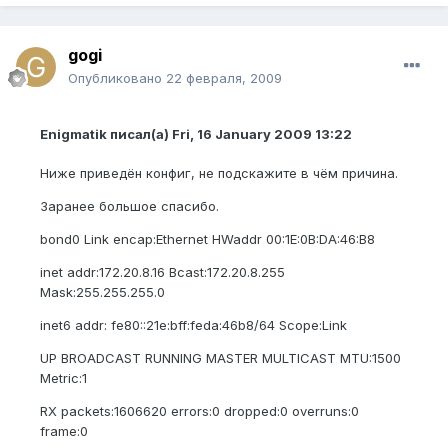
gogi
Опубликовано
22 февраля, 2009
Enigmatik писал(а) Fri, 16 January 2009 13:22
Ниже приведён конфиг, не подскажите в чём причина.
Заранее большое спасибо.
bond0 Link encap:Ethernet HWaddr 00:1E:0B:DA:46:B8
inet addr:172.20.8.16 Bcast:172.20.8.255
Mask:255.255.255.0
inet6 addr: fe80::21e:bff:feda:46b8/64 Scope:Link
UP BROADCAST RUNNING MASTER MULTICAST MTU:1500
Metric:1
RX packets:1606620 errors:0 dropped:0 overruns:0
frame:0