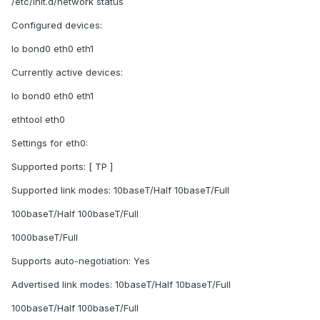
/etc/init.d/network status
Configured devices:
lo bond0 eth0 eth1
Currently active devices:
lo bond0 eth0 eth1
ethtool eth0
Settings for eth0:
Supported ports: [ TP ]
Supported link modes: 10baseT/Half 10baseT/Full
100baseT/Half 100baseT/Full
1000baseT/Full
Supports auto-negotiation: Yes
Advertised link modes: 10baseT/Half 10baseT/Full
100baseT/Half 100baseT/Full