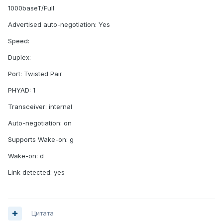
1000baseT/Full
Advertised auto-negotiation: Yes
Speed:
Duplex:
Port: Twisted Pair
PHYAD: 1
Transceiver: internal
Auto-negotiation: on
Supports Wake-on: g
Wake-on: d
Link detected: yes
Цитата