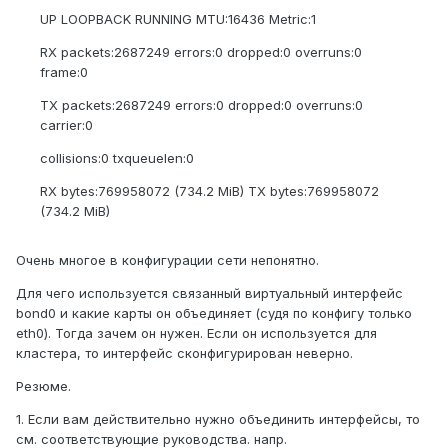
UP LOOPBACK RUNNING MTU:16436 Metric:1
RX packets:2687249 errors:0 dropped:0 overruns:0
frame:0
TX packets:2687249 errors:0 dropped:0 overruns:0
carrier:0
collisions:0 txqueuelen:0
RX bytes:769958072 (734.2 MiB) TX bytes:769958072
(734.2 MiB)
Очень многое в конфигурации сети непонятно.
Для чего используется связанный виртуальный интерфейс
bond0 и какие карты он объединяет (судя по конфигу только
eth0). Тогда зачем он нужен. Если он используется для
кластера, то интерфейс сконфигурирован неверно.
Резюме.
1. Если вам действительно нужно объединить интерфейсы, то
см. соответствующие руководства. напр.