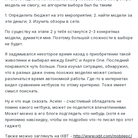
модель не смогу, но алгоритм выбора был бы таким:
1. Определить бюджет на это мероприятие; 2. найти модели за
эти деньги; 3. Изучить обзоры в сети.
По существу на этапе 2 у тебя останутся 2-3 конкретных
модели, думается мне. Поэтому большой сложности в выборе
не будет.
Я задумывался некоторое время назад о приобретении такой
животинки и выбирал между EeePC и Aspire One. Последний
понравился чуть больше. Пока изучал ситуацию, обнаружил,
что в разных даже очень похожих моделях может сильно
различаться время автономной работы. Где-то в интернетах
видел сравнение нетбуков по этому критерию. Тоже имеет
смысл поискать.
Ну и что еще сказать. Aceler - счастливый обладатель не
помню какого нетбука, может он поделится впечатлениями.
Может можно в его блоге подглядеть что-нибудь (хотя я не
припомню навскидку, чтобы он подробно что-то писал про этот
гаджет).
Также можно заглянуть на IXBT -
http://www.ixbt.com/mobilepc/