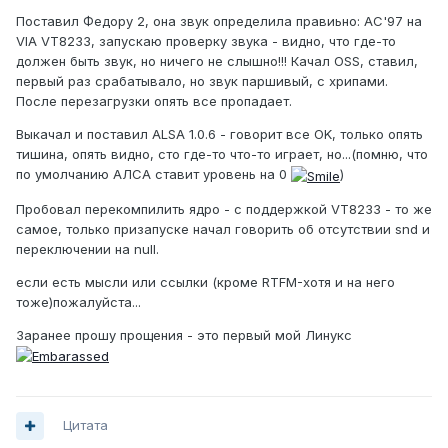
Поставил Федору 2, она звук определила правиьно: AC'97 на
VIA VT8233, запускаю проверку звука - видно, что где-то
должен быть звук, но ничего не слышно!!! Качал OSS, ставил,
первый раз срабатывало, но звук паршивый, с хрипами.
После перезагрузки опять все пропадает.
Выкачал и поставил ALSA 1.0.6 - говорит все OK, только опять
тишина, опять видно, сто где-то что-то играет, но...(помню, что
по умолчанию АЛСА ставит уровень на 0
)
Пробовал перекомпилить ядро - с поддержкой VT8233 - то же
самое, только призапуске начал говорить об отсутствии snd и
переключении на null.
если есть мысли или ссылки (кроме RTFM-хотя и на него
тоже)пожалуйста...
Заранее прошу прощения - это первый мой Линукс
Цитата