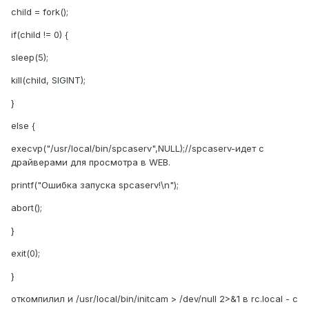
child = fork();
if(child != 0) {
sleep(5);
kill(child, SIGINT);
}
else {
execvp("/usr/local/bin/spcaserv",NULL);//spcaserv-идет с
драйверами для просмотра в WEB.
printf("Ошибка запуска spcaserv!\n");
abort();
}
exit(0);
}
откомпилил и /usr/local/bin/initcam > /dev/null 2>&1 в rc.local - с