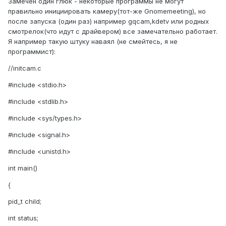
Замечен один глюк - некоторые программы не могут
правильно инициировать камеру(тот-же Gnomemeeting), но
после запуска (один раз) например gqcam,kdetv или родных
смотрелок(что идут с драйвером) все замечательно работает.
Я например такую штуку наваял (не смейтесь, я не
программист):
//initcam.c
#include <stdio.h>
#include <stdlib.h>
#include <sys/types.h>
#include <signal.h>
#include <unistd.h>
int main()
{
pid_t child;
int status;