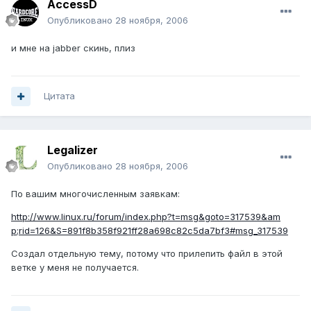
AccessD
Опубликовано
28 ноября, 2006
и мне на jabber скинь, плиз
Цитата
Legalizer
Опубликовано
28 ноября, 2006
По вашим многочисленным заявкам:
http://www.linux.ru/forum/index.php?t=msg&goto=317539&am
p;rid=126&S=891f8b358f921ff28a698c82c5da7bf3#msg_317539
Создал отдельную тему, потому что прилепить файл в этой
ветке у меня не получается.