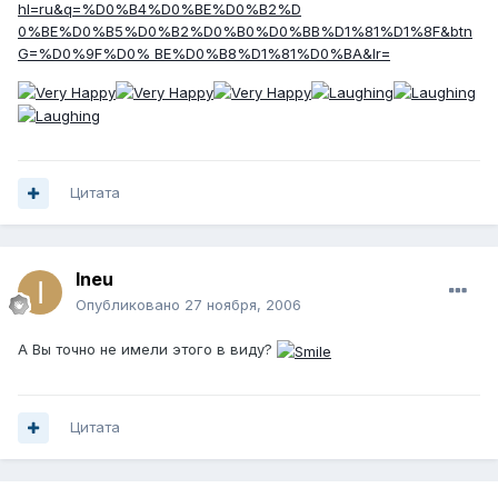
hl=ru&q=%D0%B4%D0%BE%D0%B2%D
0%BE%D0%B5%D0%B2%D0%B0%D0%BB%D1%81%D1%8F&btn
G=%D0%9F%D0% BE%D0%B8%D1%81%D0%BA&lr=
Цитата
Ineu
Опубликовано
27 ноября, 2006
А Вы точно не имели этого в виду?
Цитата