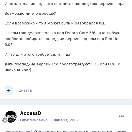
И есть желание под него поставить последнюю версию licq...
Возможно ли это вообще?
Если возможно - то я может быть и разобрался бы...
Но там rpm делают только под Fedora Core 5/6... кто-нибудь
пробовал собирать последние версии licq сам под Red Hat
9.0?
И что для этого требуется, и. т. д.?
(Или последние версии licq просто
требуют
FC5 или FC6, и
иначе никак?)
Цитата
AccessD
Опубликовано
10 января, 2007
просто попробуйте поставить пакет с licq и посмотрите, нужно