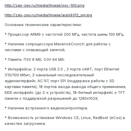
http://zao-zeo.ru/media/Image/osc-100.png
http://zao-zeo.ru/media/Image/auto9312_sm.jpg
Основные технические характеристики:
* Процессор ARM9 с частотой 200 МГц, частота шины 100 МГц;
* Наличие сопроцессора MaverickCrunch для работы с
числами с плавающей запятой;
* Память: ПЗУ 8 Мб, ОЗУ 64 Мб;
* Интерфейсы: 2 порта USB 2.0 , 3 порта UART, порт Ethernet
1/10/100 Мбит, 2-канальный последовательный
аудиоинтерфейс AC'97, порт SPI (поддержка работы с SD
картами памяти), 18 портов ввода-вывода общего применения,
EIDE интерфейс (до 2-х устройств), 18-битный интерфейс к TFT
панели с поддержкой разрешений до 1280х1024;
* Наличие встроенного видеоконтроллера;
* Возможность установки Windows CE, Linux, RedBoot (eCos) в
качестве загрузчика;