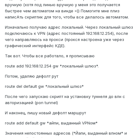
вручную (хотя под линью вручную у меня это получается
быстрее чем автоматом на винде =)) Помогите мне плиз
написАть скриптик для того, чтобы все делалось автоматом.
Изначально получаю адрес локальный. Через локальный шлюз
подключаюсь к VPN (адрес постоянный 192.168.12.254), после
чего направляюсь на прокси (прокся настроена уже через
графический интерфейс КДЕ).
Так вот. Чтобы все работало, я прописываю
route add 192.168.12.254 gw *локальный шлюз*.
Потом, удаляю дефолт рут
route del default gw *локальный шлюз*
После чего запускаю скрипт на установку туннеля до впн с
авторизацией (pon tunnel)
И наконец, пишу новый дефолт маршрут
route add default gw *айпи, выданный VPNом*
Значения непостоянных адресов (*Йапи, выданный впном* и