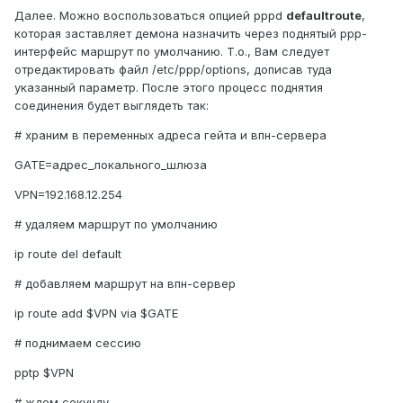
Далее. Можно воспользоваться опцией pppd
defaultroute
,
которая заставляет демона назначить через поднятый ppp-
интерфейс маршрут по умолчанию. Т.о., Вам следует
отредактировать файл /etc/ppp/options, дописав туда
указанный параметр. После этого процесс поднятия
соединения будет выглядеть так:
# храним в переменных адреса гейта и впн-сервера
GATE=адрес_локального_шлюза
VPN=192.168.12.254
# удаляем маршрут по умолчанию
ip route del default
# добавляем маршрут на впн-сервер
ip route add $VPN via $GATE
# поднимаем сессию
pptp $VPN
# ждем секунду