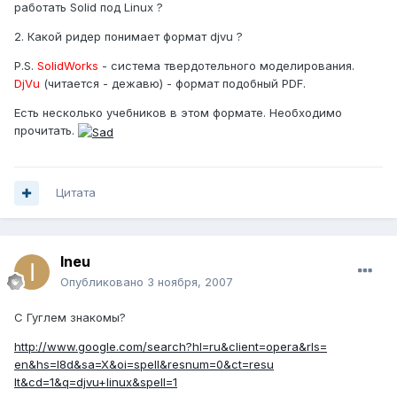
работать Solid под Linux ?
2. Какой ридер понимает формат djvu ?
P.S.
SolidWorks
- система твердотельного моделирования.
DjVu
(читается - дежавю) - формат подобный PDF.
Есть несколько учебников в этом формате. Необходимо
прочитать.
Цитата
Ineu
Опубликовано
3 ноября, 2007
С Гуглем знакомы?
http://www.google.com/search?hl=ru&client=opera&rls=
en&hs=I8d&sa=X&oi=spell&resnum=0&ct=resu
lt&cd=1&q=djvu+linux&spell=1