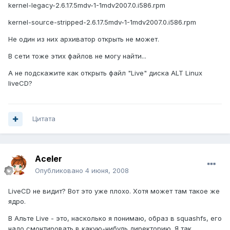
kernel-legacy-2.6.17.5mdv-1-1mdv2007.0.i586.rpm
kernel-source-stripped-2.6.17.5mdv-1-1mdv2007.0.i586.rpm
Не один из них архиватор открыть не может.
В сети тоже этих файлов не могу найти...
А не подскажите как открыть файл "Live" диска ALT Linux
liveCD?
Цитата
Aceler
Опубликовано
4 июня, 2008
LiveCD не видит? Вот это уже плохо. Хотя может там такое же
ядро.
В Альте Live - это, насколько я понимаю, образ в squashfs, его
надо смонтировать в какую-нибудь директорию. Я так