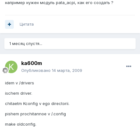
например нужен модуль pata_acpi, как его создать ?
Цитата
1 месяц спустя...
ka600m
Опубликовано
14 марта, 2009
idem v /drivers
ischem driver.
chitaetm Kconfig v ego directorii.
pishem prochitannoe v /.config
make oldconfig.