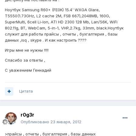
Ноутбук Samsung R60+ (FE0K) 15.4' WXGA Glare,
T5550(1.73GHz, L2 cache 2M, FSB 667),2048MB, 160G,
SuperMulti, 6cell Li-Ion, ATI HD 2300 128 Mb, Lan/56K, WiFi
802.11g, BT, WebCam, 5-in-1, VHP,2.7kg, 33mm, black.Ноутбук
служит для работы прайсы , отчеты , бухгалтерия , базы
данных ,isq , skype . И как настроить ????
Игры мне не нужны !!!!!
Спасибо за ответы ,
С уважением Геннадий
Цитата
r0g3r
Опубликовано
23 января, 2012
>прайсы , отчеты , бухгалтерия , базы данных