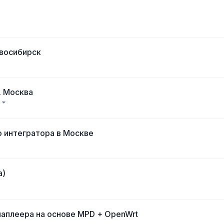
овосибирск
. Москва
)
о интегратора в Москве
а)
иаплеера на основе MPD + OpenWrt