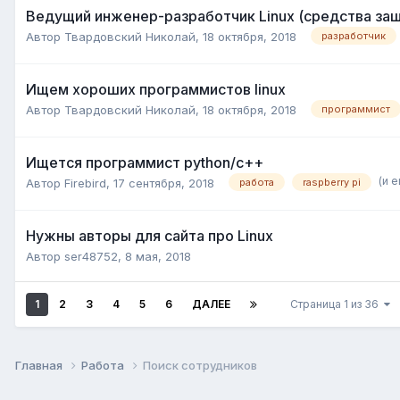
Ведущий инженер-разработчик Linux (средства за
Автор
Твардовский Николай
,
18 октября, 2018
разработчик
Ищем хороших программистов linux
Автор
Твардовский Николай
,
18 октября, 2018
программист
Ищется программист python/c++
(и 
Автор
Firebird
,
17 сентября, 2018
работа
raspberry pi
Нужны авторы для сайта про Linux
Автор
ser48752
,
8 мая, 2018
1
2
3
4
5
6
ДАЛЕЕ
Страница 1 из 36
Главная
Работа
Поиск сотрудников