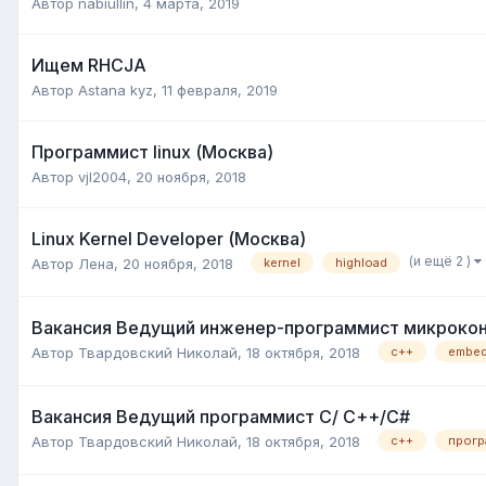
Автор
nabiullin
,
4 марта, 2019
Ищем RHCJA
Автор
Astana kyz
,
11 февраля, 2019
Программист linux (Москва)
Автор
vjl2004
,
20 ноября, 2018
Linux Kernel Developer (Москва)
(и ещё 2 )
Автор
Лена
,
20 ноября, 2018
kernel
highload
Вакансия Ведущий инженер-программист микроко
Автор
Твардовский Николай
,
18 октября, 2018
с++
embe
Вакансия Ведущий программист C/ C++/C#
Автор
Твардовский Николай
,
18 октября, 2018
c++
прогр