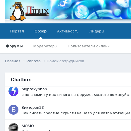
@bigproxy.shop спам. Не соответствие теме форума
bigproxy.shop
как нужно правильно оформить чтобы не было спама?
Портал
Обзор
Активность
Лидеры
Firebird
@bigproxy.shop разместить можно вот тут:
https://lin
Форумы
Модераторы
Пользователи онлайн
bigproxy.shop
я не размещал контент и мне пишет что запрещено разм
Главная
Работа
Поиск сотрудников
Firebird
@bigproxy.shop значит вы в общей базе спамеров - вот 
Chatbox
bigproxy.shop
я не спамил у вас ничего на форуме, можете пожалуйс
Виктория23
Как писать простые скрипты на Bash для автоматизации
MOMO