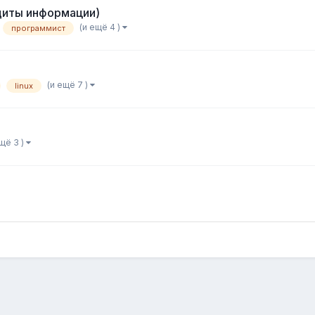
щиты информации)
(и ещё 4 )
программист
(и ещё 7 )
linux
ещё 3 )