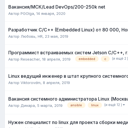
Вакансия/МСК/Lead DevOps/200-250k net
Автор
PGOlga
,
14 января, 2020
Разработчик C/C++ (Embedded Linux) от 80 000, Н
Автор
Любовь, HR
,
23 мая, 2019
Программист встраиваемых систем Jetson C/C++, г
(и ещё 2 
Автор
Reseacher
,
18 апреля, 2019
embedded
c
Linux ведущий инженер в штат крупного системног
Автор
Viktorovdm
,
8 апреля, 2019
Вакансия системного администратора Linux (Москв
(и ещё 12 )
Автор
Динара
,
5 марта, 2019
ansible
linux
Нужен специалист по linux для проекта сборки мед