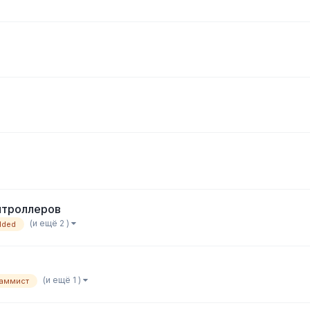
нтроллеров
(и ещё 2 )
dded
(и ещё 1 )
аммист