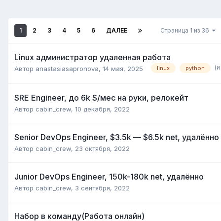
1
2
3
4
5
6
ДАЛЕЕ
Страница 1 из 36
Linux администратор удаленная работа
(и
Автор
anastasiasapronova
,
14 мая, 2025
linux
python
SRE Engineer, до 6k $/мес на руки, релокейт
Автор
cabin_crew
,
10 декабря, 2022
Senior DevOps Engineer, $3.5k —‍ $6.5k net, удалённо
Автор
cabin_crew
,
23 октября, 2022
Junior DevOps Engineer, 150k-180k net, удалённо
Автор
cabin_crew
,
3 сентября, 2022
Набор в команду(Работа онлайн)