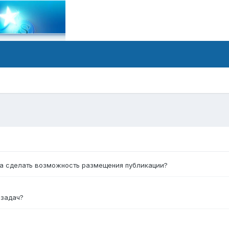
ux.ru/forum/forum/...%BE%D0%B6%D0%B8%D1%82%D1%8C/
ещать, не пойму что у вас на форуме
форум и не дает разместить вам контент.
та сделать возможность размещения публикации?
 задач?