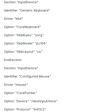
Section "InputDevice"
Identifier "Generic Keyboard"
Driver "kbd"
Option "CoreKeyboard"
Option "XkbRules" "xorg"
Option "XkbModel" "pc104"
Option "XkbLayout" "us"
EndSection
Section "InputDevice"
Identifier "Configured Mouse"
Driver "mouse"
Option "CorePointer"
Option "Device" "/dev/input/mice"
Option "Protocol" "ImPS/2"