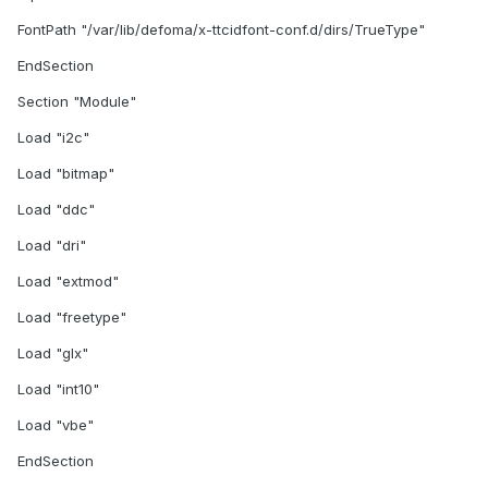
FontPath "/var/lib/defoma/x-ttcidfont-conf.d/dirs/TrueType"
EndSection
Section "Module"
Load "i2c"
Load "bitmap"
Load "ddc"
Load "dri"
Load "extmod"
Load "freetype"
Load "glx"
Load "int10"
Load "vbe"
EndSection