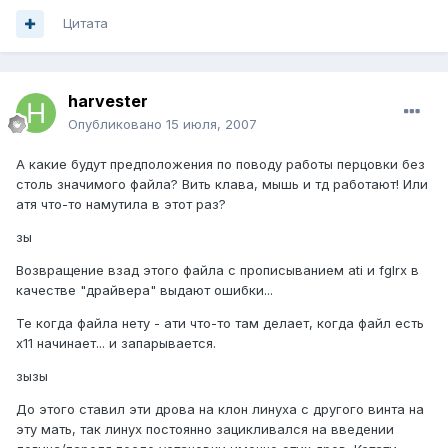
Цитата
harvester
Опубликовано
15 июля, 2007
А какие будут предположения по поводу работы перцовки без
столь значимого файла? Вить клава, мышь и тд работают! Или
атя что-то намутила в этот раз?
зы
Возвращение взад этого файла с прописыванием ati и fglrx в
качестве "драйвера" выдают ошибки...
Те когда файла нету - ати что-то там делает, когда файл есть
х11 начинает... и запарывается.
зызы
До этого ставил эти дрова на клон линуха с другого винта на
эту мать, так линух постоянно зацикливался на введении