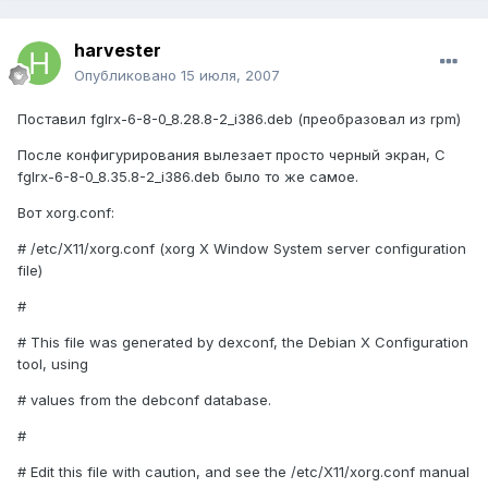
harvester
Опубликовано
15 июля, 2007
Поставил fglrx-6-8-0_8.28.8-2_i386.deb (преобразовал из rpm)
После конфигурирования вылезает просто черный экран, С
fglrx-6-8-0_8.35.8-2_i386.deb было то же самое.
Вот xorg.conf:
# /etc/X11/xorg.conf (xorg X Window System server configuration
file)
#
# This file was generated by dexconf, the Debian X Configuration
tool, using
# values from the debconf database.
#
# Edit this file with caution, and see the /etc/X11/xorg.conf manual