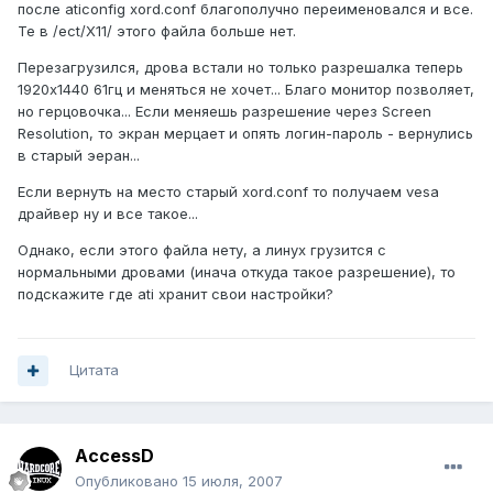
после aticonfig xord.conf благополучно переименовался и все.
Те в /ect/X11/ этого файла больше нет.
Перезагрузился, дрова встали но только разрешалка теперь
1920х1440 61гц и меняться не хочет... Благо монитор позволяет,
но герцовочка... Если меняешь разрешение через Screen
Resolution, то экран мерцает и опять логин-пароль - вернулись
в старый эеран...
Если вернуть на место старый xord.conf то получаем vesa
драйвер ну и все такое...
Однако, если этого файла нету, а линух грузится с
нормальными дровами (инача откуда такое разрешение), то
подскажите где ati хранит свои настройки?
Цитата
AccessD
Опубликовано
15 июля, 2007