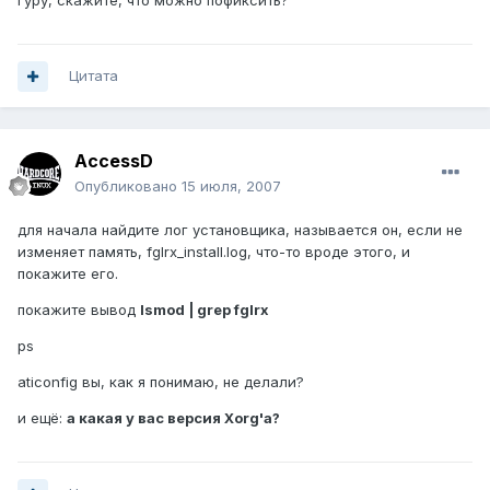
Гуру, скажите, что можно пофиксить?
Цитата
AccessD
Опубликовано
15 июля, 2007
для начала найдите лог установщика, называется он, если не
изменяет память, fglrx_install.log, что-то вроде этого, и
покажите его.
покажите вывод
lsmod | grep fglrx
ps
aticonfig вы, как я понимаю, не делали?
и ещё:
а какая у вас версия Xorg'а?