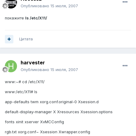
Опубликовано
15 июля, 2007
покажите
ls /etc/X11/
Цитата
harvester
Опубликовано
15 июля, 2007
www:~# cd /etc/X11/
www:/etc/X11# ls
app-defaults twm xorg.conf.original-0 Xsession.d
default-display-manager X Xresources Xsession.options
fonts xinit xserver XvMCConfig
rgb.txt xorg.conf~ Xsession Xwrapper.config