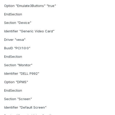
Option "Emulate3Buttons" "true"
EndSection
Section "Device"
Identifier "Generic Video Card"
Driver "vesa"
BusID "PCI:1:0:0"
EndSection
Section "Monitor"
Identifier "DELL P992"
Option "DPMS"
EndSection
Section "Screen"
Identifier "Default Screen"