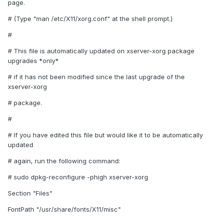
page.
# (Type "man /etc/X11/xorg.conf" at the shell prompt.)
#
# This file is automatically updated on xserver-xorg package
upgrades *only*
# if it has not been modified since the last upgrade of the
xserver-xorg
# package.
#
# If you have edited this file but would like it to be automatically
updated
# again, run the following command:
# sudo dpkg-reconfigure -phigh xserver-xorg
Section "Files"
FontPath "/usr/share/fonts/X11/misc"