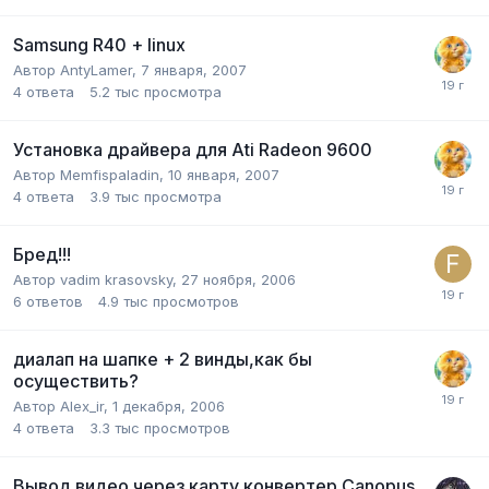
Samsung R40 + linux
Автор
AntyLamer
,
7 января, 2007
4
ответа
5.2 тыс
просмотра
Установка драйвера для Ati Radeon 9600
Автор
Memfispaladin
,
10 января, 2007
4
ответа
3.9 тыс
просмотра
Бред!!!
Автор
vadim krasovsky
,
27 ноября, 2006
6
ответов
4.9 тыс
просмотров
диалап на шапке + 2 винды,как бы
осуществить?
Автор
Alex_ir
,
1 декабря, 2006
4
ответа
3.3 тыс
просмотров
Вывод видео через карту конвертер Canopus