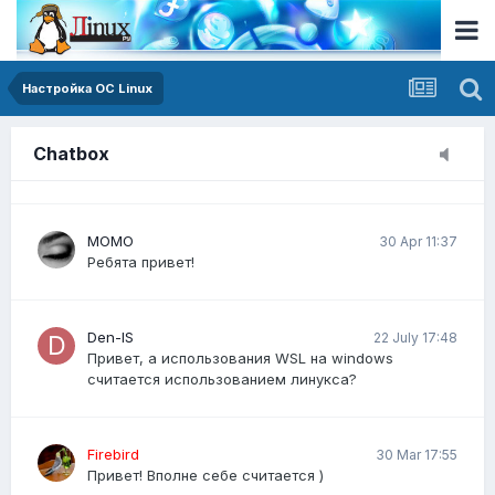
я не спамил у вас ничего на форуме, можете
пожалуйста сделать возможность размещения
публикации?
Настройка ОС Linux
Виктория23
20 Mar 14:30
Как писать простые скрипты на Bash для
Chatbox
автоматизации задач?
MOMO
30 Apr 11:37
Ребята привет!
Den-IS
22 July 17:48
Привет, а использования WSL на windows
считается использованием линукса?
Firebird
30 Mar 17:55
Привет! Вполне себе считается )