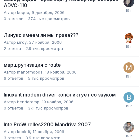
ADVC-110
Автор
koqep
,
9 декабря, 2006
0
ответов
37.4 тыс
просмотров
Линукс имеем ли мы права???
Автор
мгсу
,
27 ноября, 2006
2
ответа
2.9 тыс
просмотра
маршрутизация c route
Автор
manofmoods
,
18 ноября, 2006
6
ответов
5 тыс
просмотров
linuxant modem driver конфликтует со звуком
Автор
benderamp
,
19 ноября, 2006
0
ответов
37.1 тыс
просмотров
IntelProWirelles2200 Mandriva 2007
Автор
kobloff
,
12 ноября, 2006
3
ответа
8.9 тыс
просмотр