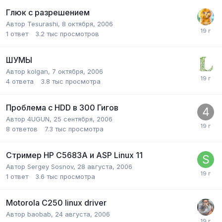
Глюк с разрешением
Автор
Tesurashi
,
8 октября, 2006
1
ответ
3.2 тыс
просмотров
ШУМЫ
Автор
kolgan
,
7 октября, 2006
4
ответа
3.8 тыс
просмотра
Проблема с HDD в 300 Гигов
Автор
4UGUN
,
25 сентября, 2006
8
ответов
7.3 тыс
просмотра
Стример HP C5683A и ASP Linux 11
Автор
Sergey Sosnov
,
28 августа, 2006
1
ответ
3.6 тыс
просмотра
Motorola C250 linux driver
Автор
baobab
,
24 августа, 2006