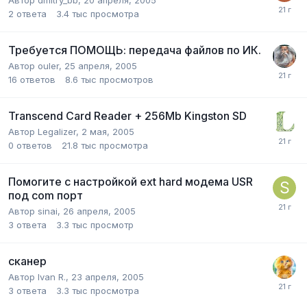
2
ответа
3.4 тыс
просмотра
Требуется ПОМОЩЬ: передача файлов по ИК.
Автор
ouler
,
25 апреля, 2005
16
ответов
8.6 тыс
просмотров
Transcend Card Reader + 256Mb Kingston SD
Автор
Legalizer
,
2 мая, 2005
0
ответов
21.8 тыс
просмотра
Помогите с настройкой ext hard модема USR
под com порт
Автор
sinai
,
26 апреля, 2005
3
ответа
3.3 тыс
просмотр
сканер
Автор
Ivan R.
,
23 апреля, 2005
3
ответа
3.3 тыс
просмотра