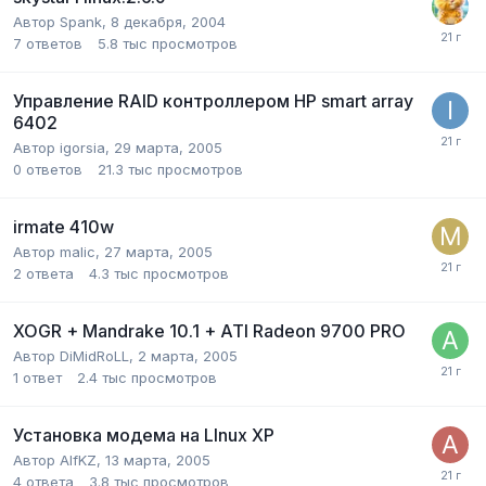
Автор
Spank
,
8 декабря, 2004
7
ответов
5.8 тыс
просмотров
Управление RAID контроллером HP smart array
6402
Автор
igorsia
,
29 марта, 2005
0
ответов
21.3 тыс
просмотров
irmate 410w
Автор
malic
,
27 марта, 2005
2
ответа
4.3 тыс
просмотров
XOGR + Mandrake 10.1 + ATI Radeon 9700 PRO
Автор
DiMidRoLL
,
2 марта, 2005
1
ответ
2.4 тыс
просмотров
Установка модема на LInux XP
Автор
AlfKZ
,
13 марта, 2005
4
ответа
3.8 тыс
просмотров