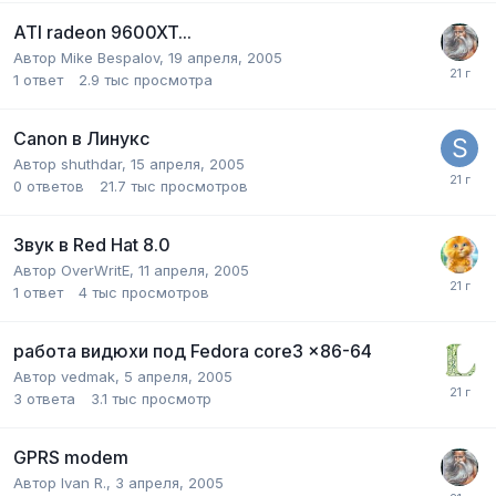
ATI radeon 9600XT...
Автор
Mike Bespalov
,
19 апреля, 2005
1
ответ
2.9 тыс
просмотра
Canon в Линукс
Автор
shuthdar
,
15 апреля, 2005
0
ответов
21.7 тыс
просмотров
Звук в Red Hat 8.0
Автор
OverWritE
,
11 апреля, 2005
1
ответ
4 тыс
просмотров
работа видюхи под Fedora core3 x86-64
Автор
vedmak
,
5 апреля, 2005
3
ответа
3.1 тыс
просмотр
GPRS modem
Автор
Ivan R.
,
3 апреля, 2005