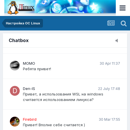
я не спамил у вас ничего на форуме, можете
пожалуйста сделать возможность размещения
публикации?
Настройка ОС Linux
Виктория23
20 Mar 14:30
Как писать простые скрипты на Bash для
Chatbox
автоматизации задач?
MOMO
30 Apr 11:37
Ребята привет!
Den-IS
22 July 17:48
Привет, а использования WSL на windows
считается использованием линукса?
Firebird
30 Mar 17:55
Привет! Вполне себе считается )