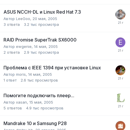
ASUS NCCH-DL и Linux Red Hat 7.3
Автор
LeeGoo
,
20 мая, 2005
3
ответа
3.2 тыс
просмотра
RAID Promise SuperTrak SX6000
Автор
ewgenie
,
14 мая, 2005
2
ответа
2.9 тыс
просмотра
Проблема с IEEE 1394 при установке Linux
Автор
moris
,
14 мая, 2005
1
ответ
2.6 тыс
просмотров
Помогите подключить плеер...
Автор
xasan
,
15 мая, 2005
5
ответов
4.9 тыс
просмотров
Mandrake 10 и Samsung P28
Автор
dmitry_bb
,
20 апреля, 2005