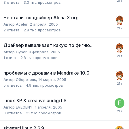
3
ответа
3.3 тыс
просмотров
Не ставится драйвер Ati на X.org
Автор
Aceler
,
2 апреля, 2005
2
ответа
2.8 тыс
просмотров
Драйвер вываливает какую то фигню...
Автор
Cyber
,
9 февраля, 2005
1
ответ
2.8 тыс
просмотров
проблемы с дровами в Mandrake 10.0
Автор
Оборотень
,
14 марта, 2005
5
ответов
4.9 тыс
просмотров
Linux XP & creative audigi LS
Автор
EVEGENY
,
1 апреля, 2005
0
ответов
21 тыс
просмотров
skystar1 linux.2.6.9