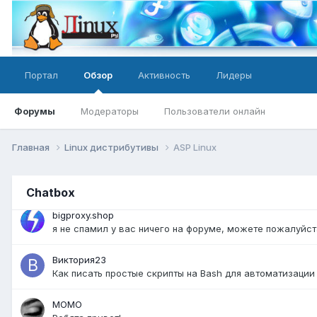
@bigproxy.shop спам. Не соответствие теме форума
bigproxy.shop
как нужно правильно оформить чтобы не было спама?
Портал
Обзор
Активность
Лидеры
Firebird
@bigproxy.shop разместить можно вот тут:
https://lin
Форумы
Модераторы
Пользователи онлайн
bigproxy.shop
я не размещал контент и мне пишет что запрещено разм
Главная
Linux дистрибутивы
ASP Linux
Firebird
@bigproxy.shop значит вы в общей базе спамеров - вот 
Chatbox
bigproxy.shop
я не спамил у вас ничего на форуме, можете пожалуйс
Виктория23
Как писать простые скрипты на Bash для автоматизации
MOMO