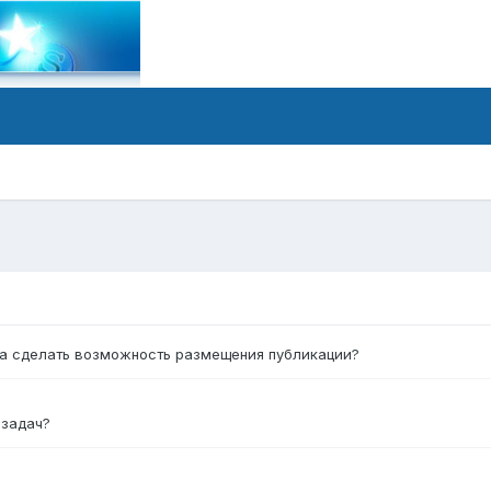
ux.ru/forum/forum/...%BE%D0%B6%D0%B8%D1%82%D1%8C/
ещать, не пойму что у вас на форуме
форум и не дает разместить вам контент.
та сделать возможность размещения публикации?
 задач?