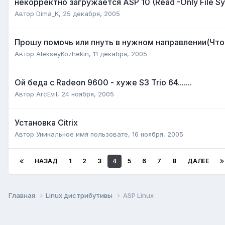
некорректно загружается ASP 10 (Read -Only File Sy
Автор
Dima_K
,
25 декабря, 2005
Прошу помочь или пнуть в нужном направлении(Что 
Автор
AlekseyKozhekin
,
11 декабря, 2005
Ой беда с Radeon 9600 - хуже S3 Trio 64.......
Автор
ArcEvil
,
24 ноября, 2005
Установка Citrix
Автор
Уникальное имя пользовате
,
16 ноября, 2005
НАЗАД
1
2
3
4
5
6
7
8
ДАЛЕЕ
Главная
Linux дистрибутивы
ASP Linux