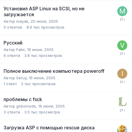
Установил ASP Linux на SCSI, но не
загружается
Автор
mayak
,
20 июня, 2005
0
ответов
8.6 тыс
просмотров
Русский
Автор
Fakir
,
16 июня, 2005
4
ответа
3.8 тыс
просмотров
Полное выключение компьютера poweroff
Автор
Seruy
,
16 июня, 2005
1
ответ
3 тыс
просмотров
проблемы с fsck
Автор
gobomode
,
16 июня, 2005
3
ответа
3.5 тыс
просмотра
Загрузка ASP с помощью rescue диска