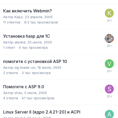
Как включить Webmin?
Автор
Kajur
,
23 апреля, 2005
11
ответов
8.3 тыс
просмотров
Установка hasp для 1С
Автор
alexkd
,
20 июля, 2005
1
ответ
4 тыс
просмотра
помогите с установкой ASP 10
Автор
dg-blade-un
,
18 июля, 2005
2
ответа
3 тыс
просмотра
Помогите с ASP 9.0
Автор
shav
,
5 июля, 2005
4
ответа
4.1 тыс
просмотров
Linux Server II (ядро 2.4.21-20) и ACPI
Автор
alexkd
,
17 июня, 2005