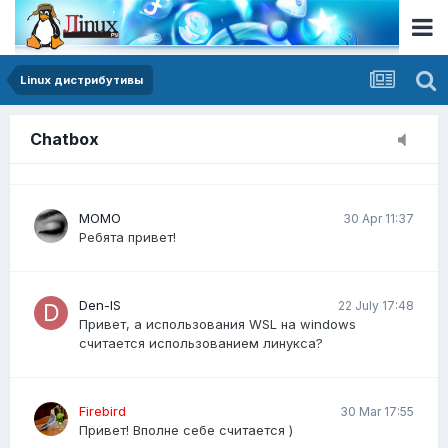
я не спамил у вас ничего на форуме, можете
пожалуйста сделать возможность размещения
публикации?
Linux дистрибутивы
Виктория23
20 Mar 14:30
Как писать простые скрипты на Bash для
Chatbox
автоматизации задач?
MOMO
30 Apr 11:37
Ребята привет!
Den-IS
22 July 17:48
Привет, а использования WSL на windows
считается использованием линукса?
Firebird
30 Mar 17:55
Привет! Вполне себе считается )